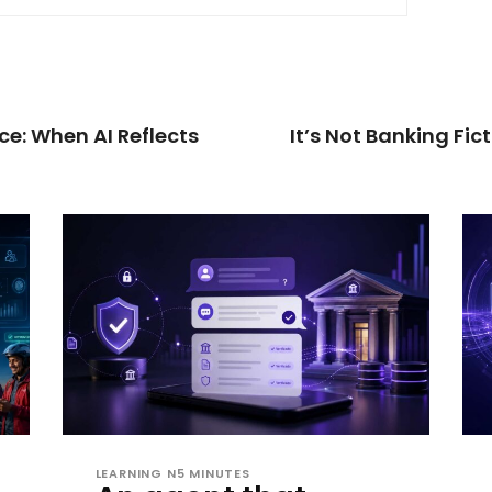
ce: When AI Reflects
It’s Not Banking Fic
LEARNING N5 MINUTES