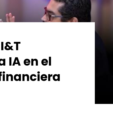
CI&T
 IA en el
financiera