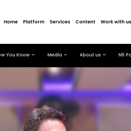
Home
Platform
Services
Content
Work with u
ow You Know
Media
About us
N5 P