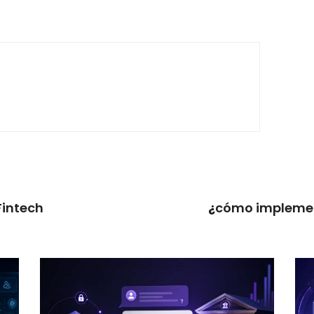
Fintech
¿
cómo implement