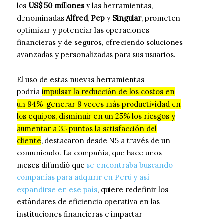
los
US$ 50 millones
y las herramientas,
denominadas
Alfred
,
Pep
y
Singular
, prometen
optimizar y potenciar las operaciones
financieras y de seguros, ofreciendo soluciones
avanzadas y personalizadas para sus usuarios.
El uso de estas nuevas herramientas
podría
impulsar la reducción de los costos en
un 94%, generar 9 veces más productividad en
los equipos, disminuir en un 25% los riesgos y
aumentar a 35 puntos la satisfacción del
cliente
, destacaron desde N5 a través de un
comunicado. La compañía, que hace unos
meses difundió que
se encontraba buscando
compañías para adquirir en Perú y así
expandirse en ese país
, quiere redefinir los
estándares de eficiencia operativa en las
instituciones financieras e impactar