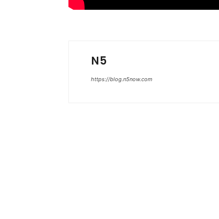
N5
https://blog.n5now.com