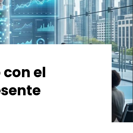
 con el
esente