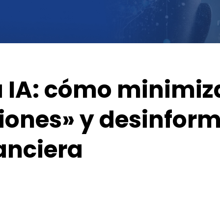
a IA: cómo minimiza
iones» y desinform
nanciera