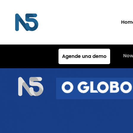
Hom
Now
Agende una demo