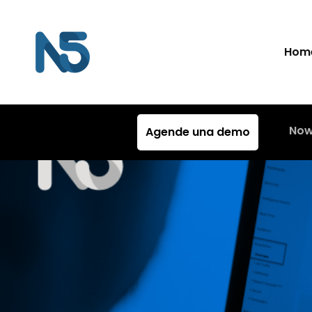
Hom
Now
Agende una demo