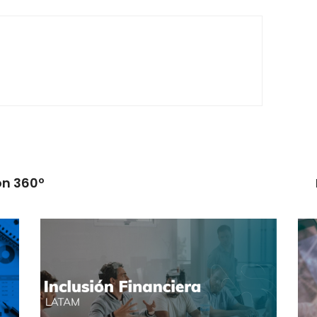
ón 360º