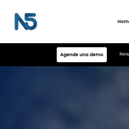
Hom
Now
Agende una demo