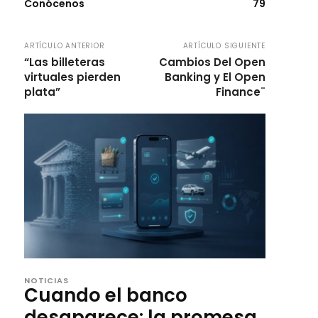
Conócenos
79
ARTÍCULO ANTERIOR
ARTÍCULO SIGUIENTE
“Las billeteras
Cambios Del Open
virtuales pierden
Banking y El Open
plata”
Finance¨
NOTICIAS
Cuando el banco
desaparece: la promesa