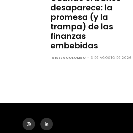
desaparece: la
promesa (y la
trampa) de las
finanzas
embebidas
GISELA COLOMBO
-
3 DE AGOSTO DE 2026