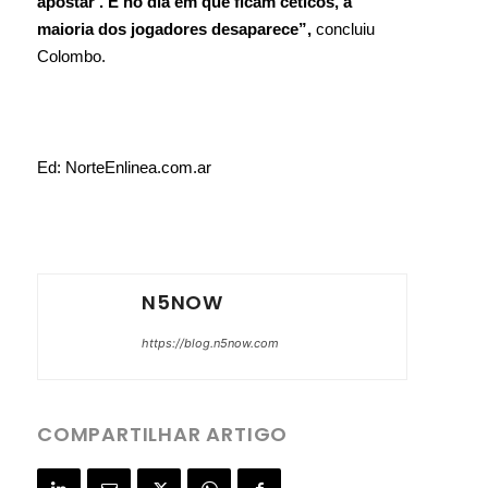
apostar . E no dia em que ficam céticos, a
maioria dos jogadores desaparece”,
concluiu
Colombo.
Ed: NorteEnlinea.com.ar
N5NOW
https://blog.n5now.com
COMPARTILHAR ARTIGO