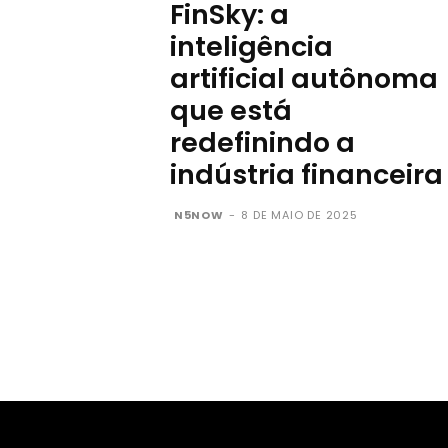
FinSky: a
inteligência
artificial autônoma
que está
redefinindo a
indústria financeira
N5NOW
-
8 DE MAIO DE 2025