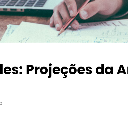
es: Projeções da 
22