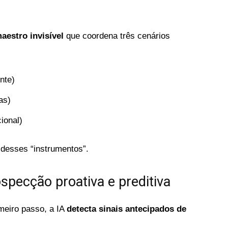
aestro invisível
que coordena três cenários
nte)
as)
ional)
desses “instrumentos”.
ospecção proativa e preditiva
imeiro passo, a IA
detecta sinais antecipados de