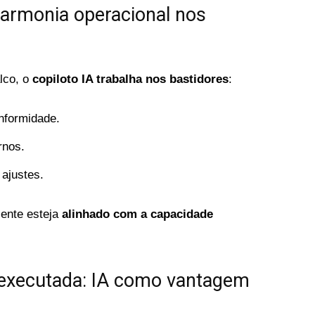
 harmonia operacional nos
lco, o
copiloto IA trabalha nos bastidores
:
onformidade.
rnos.
 ajustes.
iente esteja
alinhado com a capacidade
 executada: IA como vantagem