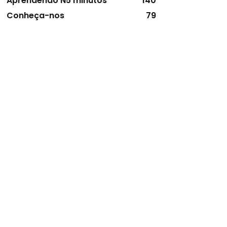
Aprendendo N5 minutos
140
Conheça-nos
79