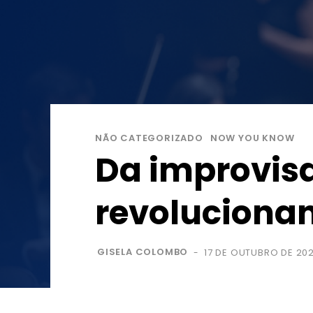
NÃO CATEGORIZADO
NOW YOU KNOW
Da improvisa
revoluciona
GISELA COLOMBO
17 DE OUTUBRO DE 20
-