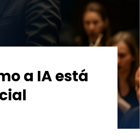
mo a IA está
cial