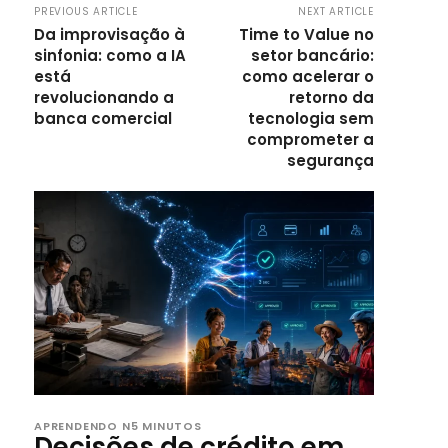
PREVIOUS ARTICLE
NEXT ARTICLE
Da improvisação à
Time to Value no
sinfonia: como a IA
setor bancário:
está
como acelerar o
revolucionando a
retorno da
banca comercial
tecnologia sem
comprometer a
segurança
APRENDENDO N5 MINUTOS
Decisões de crédito em