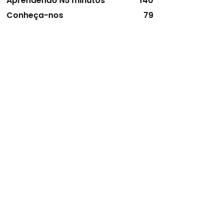
Aprendendo N5 minutos
140
Conheça-nos
79