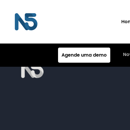
Ho
No
Agende uma demo