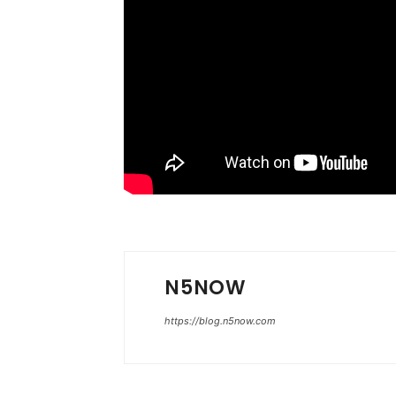
N5NOW
https://blog.n5now.com