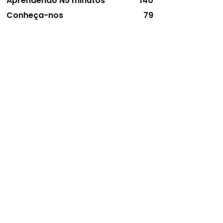
Aprendendo N5 minutos
140
Conheça-nos
79