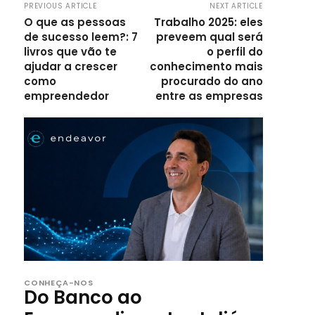
PREVIOUS ARTICLE
NEXT ARTICLE
O que as pessoas
Trabalho 2025: eles
de sucesso leem?: 7
preveem qual será
livros que vão te
o perfil do
ajudar a crescer
conhecimento mais
como
procurado do ano
empreendedor
entre as empresas
CONHEÇA-NOS
Do Banco ao