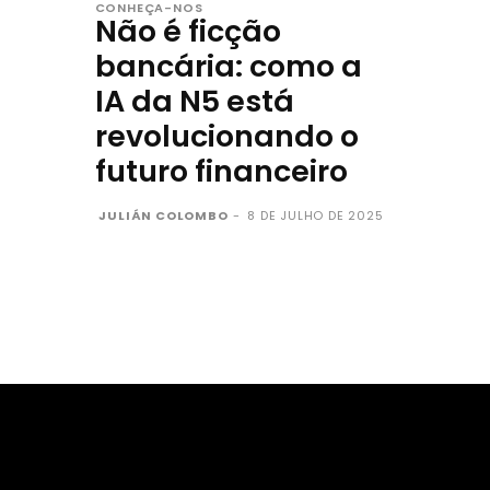
CONHEÇA-NOS
Não é ficção
bancária: como a
IA da N5 está
revolucionando o
futuro financeiro
JULIÁN COLOMBO
-
8 DE JULHO DE 2025