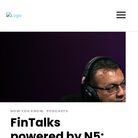
NOW YOU KNOW
PODCASTS
FinTalks
powered by N5: