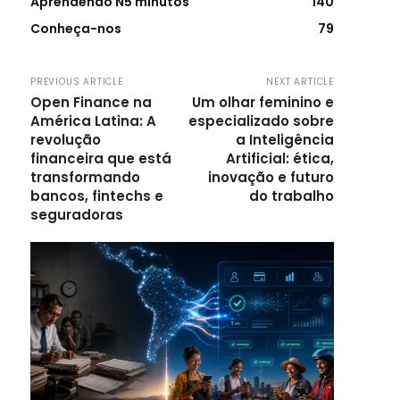
Aprendendo N5 minutos
140
Conheça-nos
79
PREVIOUS ARTICLE
NEXT ARTICLE
Open Finance na
Um olhar feminino e
América Latina: A
especializado sobre
revolução
a Inteligência
financeira que está
Artificial: ética,
transformando
inovação e futuro
bancos, fintechs e
do trabalho
seguradoras